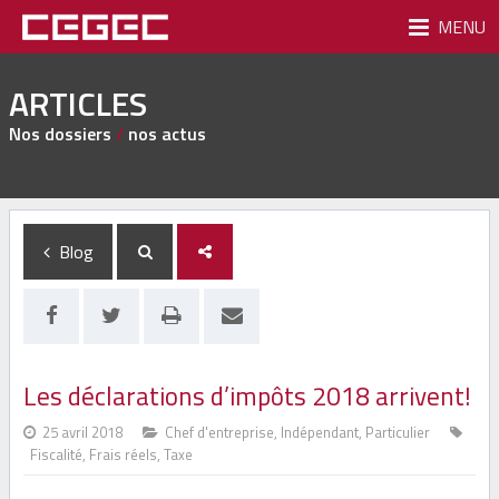
MENU
ARTICLES
Nos dossiers
/
nos actus
Blog
Les déclarations d’impôts 2018 arrivent!
25 avril 2018
Chef d'entreprise
,
Indépendant
,
Particulier
Fiscalité
,
Frais réels
,
Taxe