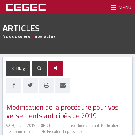
MENU
ARTICLES
Nos dossiers
/
nos actus
Blog
Modification de la procédure pour vos
versements anticipés de 2019
9 janvier 2019
Chef d'entreprise
,
Indépendant
,
Particulier
,
Personne morale
Fiscalité
,
Impôts
,
Taxe