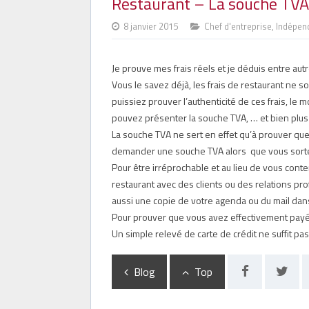
Restaurant – La souche TVA 
8 janvier 2015
Chef d'entreprise
,
Indépen
Je prouve mes frais réels et je déduis entre autr
Vous le savez déjà, les frais de restaurant ne s
puissiez prouver l’authenticité de ces frais, le
pouvez présenter la souche TVA, … et bien plu
La souche TVA ne sert en effet qu’à prouver que 
demander une souche TVA alors que vous sortez 
Pour être irréprochable et au lieu de vous cont
restaurant avec des clients ou des relations p
aussi une copie de votre agenda ou du mail dans
Pour prouver que vous avez effectivement payé l
Un simple relevé de carte de crédit ne suffit pas,
Blog
Top