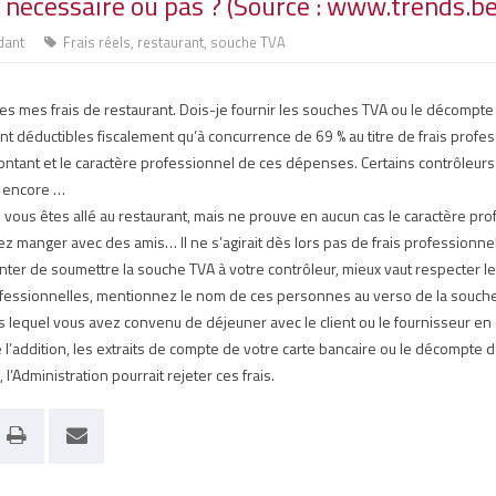
nécessaire ou pas ? (Source : www.trends.be
dant
Frais réels
,
restaurant
,
souche TVA
es mes frais de restaurant. Dois-je fournir les souches TVA ou le décompte d
ont déductibles fiscalement qu’à concurrence de 69 % au titre de frais profe
 montant et le caractère professionnel de ces dépenses. Certains contrôleurs
s encore …
vous êtes allé au restaurant, mais ne prouve en aucun cas le caractère prof
manger avec des amis… Il ne s’agirait dès lors pas de frais professionnel
enter de soumettre la souche TVA à votre contrôleur, mieux vaut respecter l
rofessionnelles, mentionnez le nom de ces personnes au verso de la souch
 lequel vous avez convenu de déjeuner avec le client ou le fournisseur en
’addition, les extraits de compte de votre carte bancaire ou le décompte d
 l’Administration pourrait rejeter ces frais.