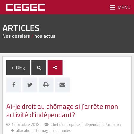
MENU
ARTICLES
Nos dossiers
/
nos actus
Blog
Ai-je droit au chômage si j’arrête mon
activité d’indépendant?
12 octobre 2018
Chef d'entreprise
,
Indépendant
,
Particulier
allocation
,
chômage
,
Indemnités